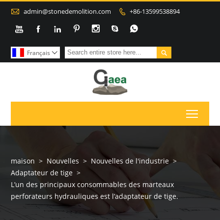

admin@stonedemolition.com
+86-13599538894









Français

Toggl
maison
>
Nouvelles
>
Nouvelles de l'industrie
>
Adaptateur de tige
>
L’un des principaux consommables des marteaux
perforateurs hydrauliques est l’adaptateur de tige.