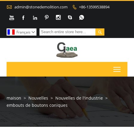

admin@stonedemolition.com
+86-13599538894









Français

Toggl
maison
>
Nouvelles
>
Nouvelles de l'industrie
>
embouts de boutons coniques