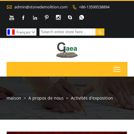

admin@stonedemolition.com
+86-13599538894









Français

Toggl
maison
>
A propos de nous
>
Activités d'exposition