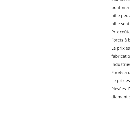
bouton à 
bille peu
bille son
Prix ​​coût
Forets à 
Le prix e
fabricati
industries
Forets à
Le prix e
élevées. 
diamant s