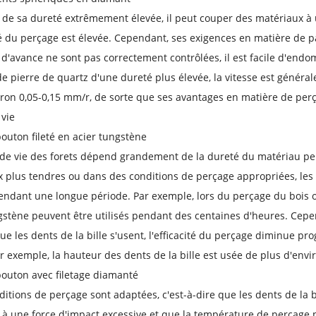
 de sa dureté extrêmement élevée, il peut couper des matériaux à 
ité du perçage est élevée. Cependant, ses exigences en matière de pa
e d'avance ne sont pas correctement contrôlées, il est facile d'endo
e pierre de quartz d'une dureté plus élevée, la vitesse est général
iron 0,05-0,15 mm/r, de sorte que ses avantages en matière de perç
vie
bouton fileté en acier tungstène
de vie des forets dépend grandement de la dureté du matériau per
 plus tendres ou dans des conditions de perçage appropriées, les f
pendant une longue période. Par exemple, lors du perçage du bois ou
gstène peuvent être utilisés pendant des centaines d'heures. Cepe
e les dents de la bille s'usent, l'efficacité du perçage diminue pro
r exemple, la hauteur des dents de la bille est usée de plus d'enviro
bouton avec filetage diamanté
nditions de perçage sont adaptées, c'est-à-dire que les dents de la
à une force d'impact excessive et que la température de perçage pe