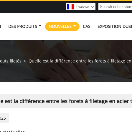
Français

N
DES PRODUITS
NOUVELLES
CAS
EXPOSITION DUS
uts filetés
>
Quelle est la différence entre les forets à filetage en
e est la différence entre les forets à filetage en acier
025