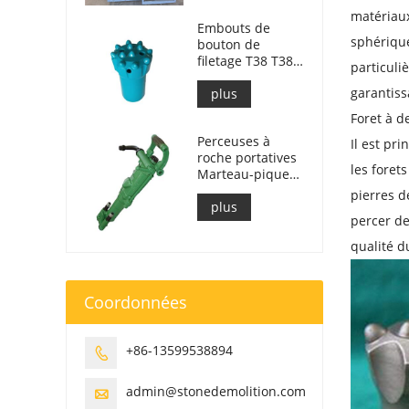
roches
matériaux
Embouts de
sphérique
bouton de
filetage T38 T38-
particuli
76
garantiss
plus
Foret à d
Perceuses à
Il est pr
roche portatives
les foret
Marteau-piqueur
Y24
pierres d
plus
percer de
qualité d
Coordonnées
+86-13599538894

admin@stonedemolition.com
