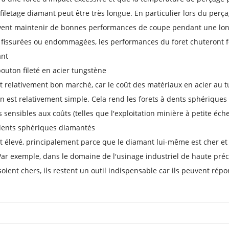
filetage diamant peut être très longue. En particulier lors du perç
vent maintenir de bonnes performances de coupe pendant une long
t fissurées ou endommagées, les performances du foret chuteront 
ant
bouton fileté en acier tungstène
st relativement bon marché, car le coût des matériaux en acier au t
on est relativement simple. Cela rend les forets à dents sphériques
 sensibles aux coûts (telles que l'exploitation minière à petite échel
 dents sphériques diamantés
st élevé, principalement parce que le diamant lui-même est cher e
Par exemple, dans le domaine de l'usinage industriel de haute préc
oient chers, ils restent un outil indispensable car ils peuvent rép