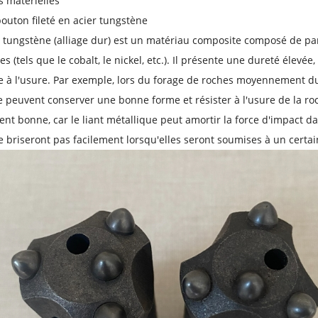
s matérielles
bouton fileté en acier tungstène
u tungstène (alliage dur) est un matériau composite composé de par
es (tels que le cobalt, le nickel, etc.). Il présente une dureté élev
e à l'usure. Par exemple, lors du forage de roches moyennement dure
 peuvent conserver une bonne forme et résister à l'usure de la ro
ent bonne, car le liant métallique peut amortir la force d'impact d
se briseront pas facilement lorsqu'elles seront soumises à un certa