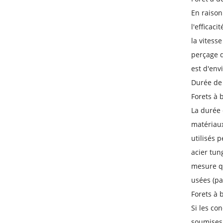
En raison
l'efficac
la vitess
perçage d
est d'env
Durée de 
Forets à 
La durée 
matériaux
utilisés 
acier tun
mesure qu
usées (pa
Forets à 
Si les co
soumises 