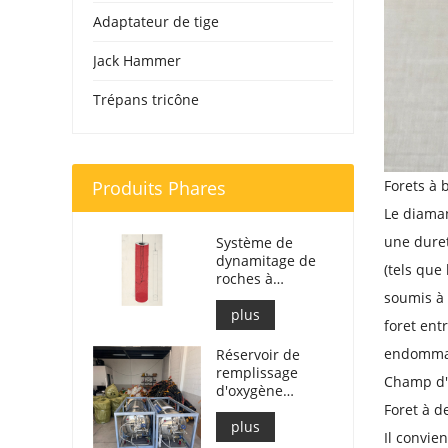
Adaptateur de tige
Jack Hammer
Trépans tricône
Produits Phares
Forets à 
Le diaman
une duret
Système de
dynamitage de
(tels que
roches à
l'oxygène liquide
soumis à 
| Fendage de
plus
foret ent
roches à
l'oxygène liquide
endomma
Réservoir de
pour
remplissage
Champ d'
l'exploitation
d'oxygène
minière
liquide 499 L
Foret à d
pour le
plus
Il convie
dynamitage de