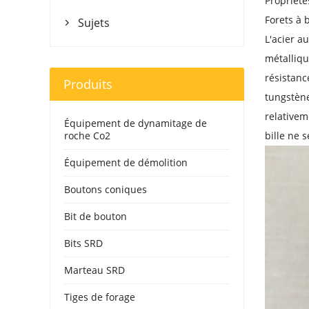
Propriété
Forets à 
Sujets

L'acier a
métalliqu
résistanc
Produits
tungstène
relativem
Équipement de dynamitage de
roche Co2
bille ne 
Équipement de démolition
Boutons coniques
Bit de bouton
Bits SRD
Marteau SRD
Tiges de forage