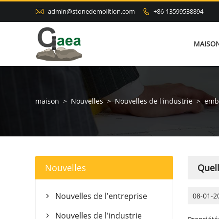

admin@stonedemolition.com
+86-13599538894

MAISO
maison
>
Nouvelles
>
Nouvelles de l'industrie
>
embo
Nouvelles
Quell
Nouvelles de l'entreprise
08-01-2

Nouvelles de l'industrie
