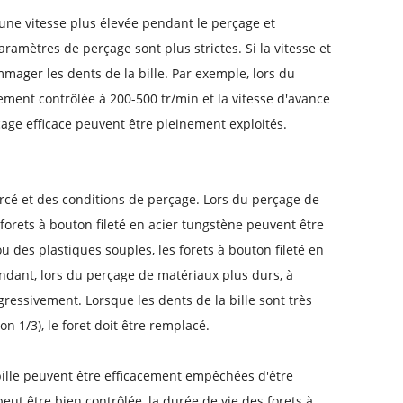
une vitesse plus élevée pendant le perçage et
ramètres de perçage sont plus strictes. Si la vitesse et
mmager les dents de la bille. Par exemple, lors du
ement contrôlée à 200-500 tr/min et la vitesse d'avance
age efficace peuvent être pleinement exploités.
cé et des conditions de perçage. Lors du perçage de
orets à bouton fileté en acier tungstène peuvent être
 des plastiques souples, les forets à bouton fileté en
ndant, lors du perçage de matériaux plus durs, à
gressivement. Lorsque les dents de la bille sont très
n 1/3), le foret doit être remplacé.
 bille peuvent être efficacement empêchées d'être
ut être bien contrôlée, la durée de vie des forets à