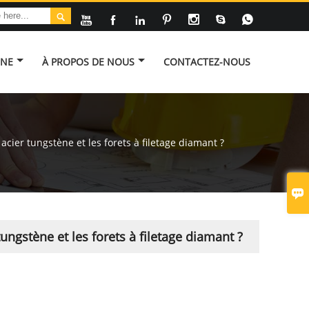








INE
À PROPOS DE NOUS
CONTACTEZ-NOUS
 acier tungstène et les forets à filetage diamant ?

 tungstène et les forets à filetage diamant ?