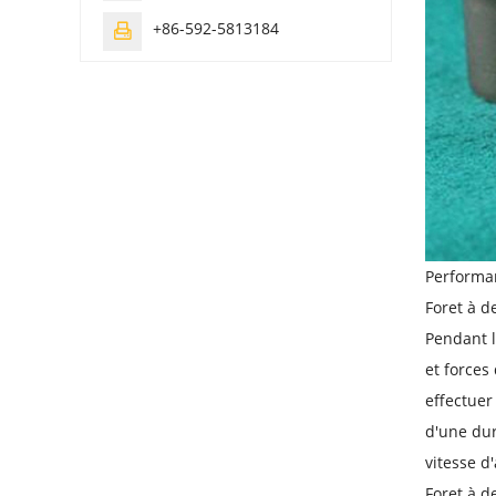
+86-592-5813184

Performa
Foret à d
Pendant l
et forces
effectuer
d'une dur
vitesse d
Foret à 