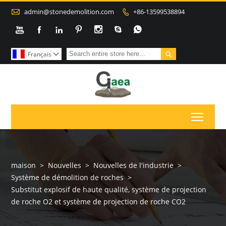

admin@stonedemolition.com
+86-13599538894









Français

Toggl
maison
>
Nouvelles
>
Nouvelles de l'industrie
>
Système de démolition de roches
>
Substitut explosif de haute qualité, système de projection
de roche O2 et système de projection de roche CO2