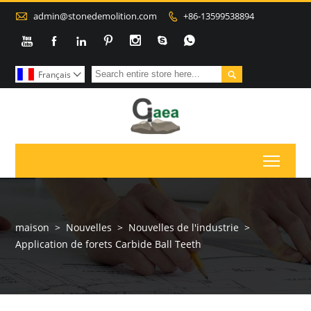

admin@stonedemolition.com
+86-13599538894









Français

Toggl
maison
>
Nouvelles
>
Nouvelles de l'industrie
>
Application de forets Carbide Ball Teeth