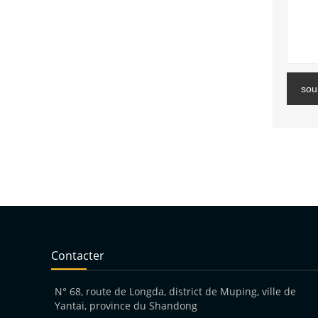
sou
Contacter
N° 68, route de Longda, district de Muping, ville de
Yantai, province du Shandong