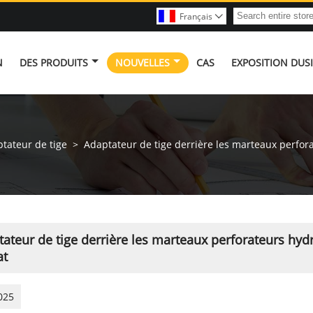
Français

N
DES PRODUITS
NOUVELLES
CAS
EXPOSITION DUS
tateur de tige
>
Adaptateur de tige derrière les marteaux perforat
ateur de tige derrière les marteaux perforateurs hydra
at
025