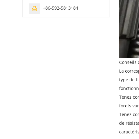
+86-592-5813184

Conseils 
La corres
type de f
fonctionn
Tenez com
forets va
Tenez com
de résist
caractéri