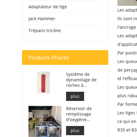
Adaptateur de tige
Les adapt
Jack Hammer
Ils sont 
l'ancrage
Trépans tricône
Les adapt
d'applica
Par positi
Produits Phares
Les queue
de perçag
Système de
et l'effic
dynamitage de
roches à
Les queue
l'oxygène liquide
plus robus
| Fendage de
plus
roches à
Par forme 
l'oxygène liquide
Réservoir de
pour
Les tiges
remplissage
l'exploitation
d'oxygène
ce qui en
minière
liquide 499 L
R35 et R3
pour le
plus
dynamitage de