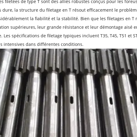
s filetées de type T sont des alliés robustes conçus pour les foreus
s dure, la structure du filetage en T résout efficacement le problè
sidérablement la fiabilité et la stabilité. Bien que les filetages en
ation supérieures, leur grande résistance et leur démontage aisé en
. Les spécifications de filetage typiques incluent T35, T45, T51 et 
s intensives dans différentes conditions.