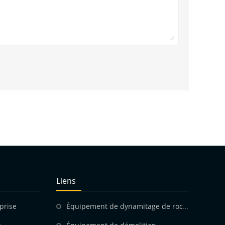
Liens
prise
Équipement de dynamitage de roche Co2