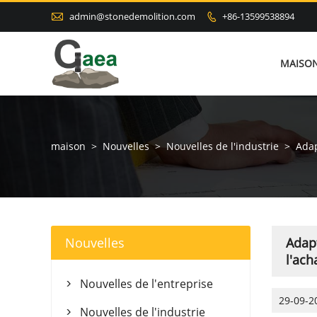

admin@stonedemolition.com
+86-13599538894

MAISO
maison
>
Nouvelles
>
Nouvelles de l'industrie
>
Adap
Nouvelles
Adapt
l'ach
Nouvelles de l'entreprise

29-09-2
Nouvelles de l'industrie
