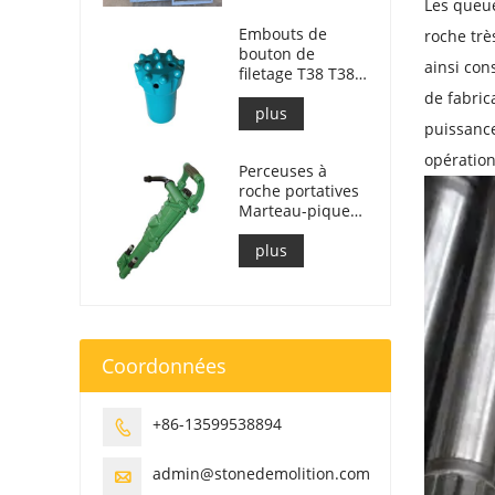
Les queue
roches
Embouts de
roche trè
bouton de
ainsi con
filetage T38 T38-
76
de fabric
plus
puissance
opération
Perceuses à
roche portatives
Marteau-piqueur
Y24
plus
Coordonnées
+86-13599538894

admin@stonedemolition.com
