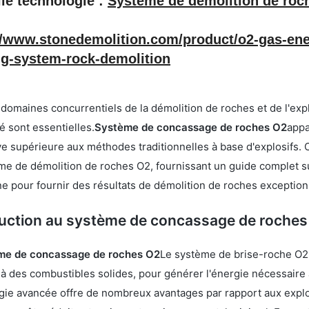
le technologie :
Système de démolition de roc
//www.stonedemolition.com/product/o2-gas-ener
ng-system-rock-demolition
domaines concurrentiels de la démolition de roches et de l'explora
té sont essentielles.
Système de concassage de roches O2
appa
ve supérieure aux méthodes traditionnelles à base d'explosifs. C
me de démolition de roches O2, fournissant un guide complet su
ne pour fournir des résultats de démolition de roches exception
duction au système de concassage de roches
me de concassage de roches O2
Le système de brise-roche O2 u
à des combustibles solides, pour générer l'énergie nécessaire 
gie avancée offre de nombreux avantages par rapport aux explo