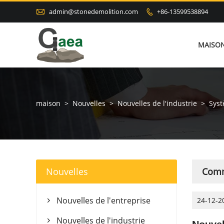

admin@stonedemolition.com
+86-13599538894

MAISO
maison
>
Nouvelles
>
Nouvelles de l'industrie
>
Syst
Nouvelles
Comm
Nouvelles de l'entreprise
24-12-2

Nouvelles de l'industrie
