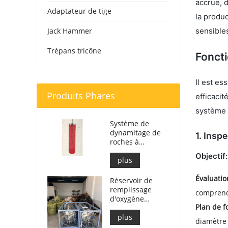
accrue, 
Adaptateur de tige
la produ
Jack Hammer
sensibles
Trépans tricône
Fonct
Il est e
Produits Phares
efficacit
système 
Système de
dynamitage de
1.
Inspe
roches à
l'oxygène liquide
Objectif:
| Fendage de
plus
roches à
Évaluatio
l'oxygène liquide
Réservoir de
pour
remplissage
comprend 
l'exploitation
d'oxygène
minière
Plan de f
liquide 499 L
pour le
plus
diamètre 
dynamitage de