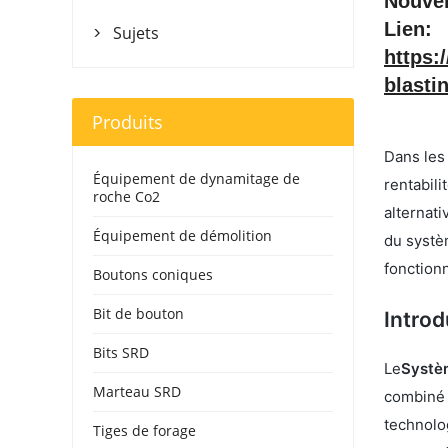
Nouvel
Lien:
Sujets

https:
blasti
Produits
Dans les 
Équipement de dynamitage de
rentabili
roche Co2
alternati
Équipement de démolition
du systè
fonction
Boutons coniques
Bit de bouton
Intro
Bits SRD
Le
Systè
Marteau SRD
combiné 
technolo
Tiges de forage