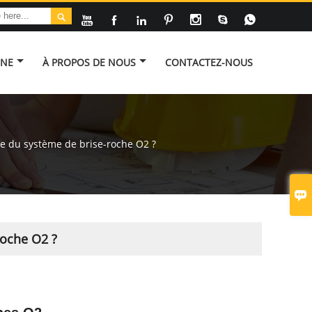








INE
À PROPOS DE NOUS
CONTACTEZ-NOUS
e du système de brise-roche O2 ?

roche O2 ?