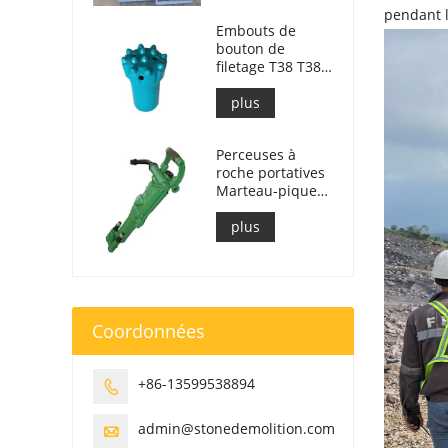
pendant 
roches
Embouts de
bouton de
filetage T38 T38-
76
plus
Perceuses à
roche portatives
Marteau-piqueur
Y24
plus
Coordonnées
+86-13599538894

admin@stonedemolition.com
