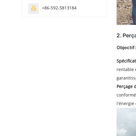
+86-592-5813184

2.
Perça
Objectif:
Spécifica
rentable 
garantiss
Perçage d
conformém
l'énergie